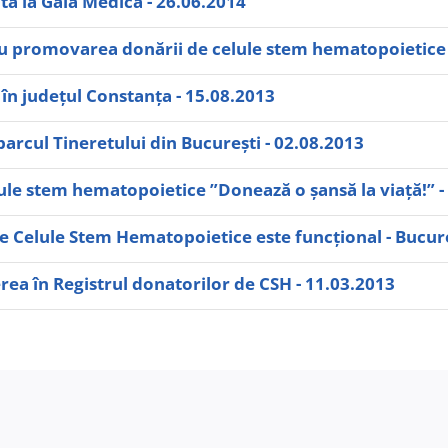
ă la Gala Medica - 26.06.2014
ru promovarea donării de celule stem hematopoietice 
 în județul Constanța - 15.08.2013
parcul Tineretului din Bucureşti - 02.08.2013
e stem hematopoietice ”Donează o șansă la viață!” - 
de Celule Stem Hematopoietice este funcțional - Bucur
ea în Registrul donatorilor de CSH - 11.03.2013