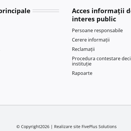
principale
Acces informații d
interes public
Persoane responsabile
Cerere informații
Reclamații
e
Procedura contestare deci
instituție
Rapoarte
© Copyright2026 |
Realizare site
FivePlus Solutions