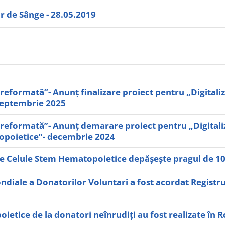
 de Sânge - 28.05.2019
ormată”- Anunț finalizare proiect pentru „Digitalizar
septembrie 2025
formată”- Anunț demarare proiect pentru „Digitalizar
opoietice”- decembrie 2024
de Celule Stem Hematopoietice depășește pragul de 100
ndiale a Donatorilor Voluntari a fost acordat Registr
etice de la donatori neînrudiți au fost realizate în Ro