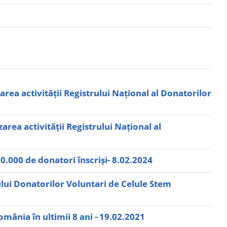
ea activității Registrului Naţional al Donatorilor
ea activității Registrului Naţional al
.000 de donatori înscriși- 8.02.2024
ului Donatorilor Voluntari de Celule Stem
mânia în ultimii 8 ani - 19.02.2021