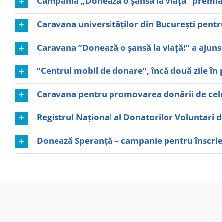
Campania „Donează o şansă la viaţă” premiat
Caravana universităților din București pent
Caravana ”Donează o șansă la viață!” a ajuns
”Centrul mobil de donare”, încă două zile în 
Caravana pentru promovarea donării de celul
Registrul Naţional al Donatorilor Voluntari 
Donează Speranță – campanie pentru înscrier