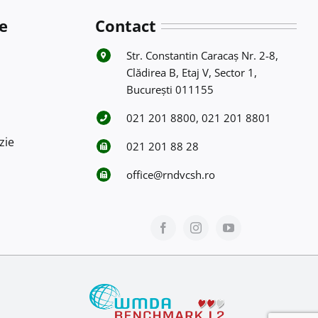
e
Contact
Str. Constantin Caracaş Nr. 2-8,
Clădirea B, Etaj V, Sector 1,
Bucureşti 011155
021 201 8800, 021 201 8801
zie
021 201 88 28
office@rndvcsh.ro