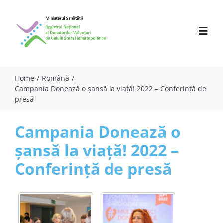
Skip
to
content
Toggl
Navig
Home
Română
Campania Donează o șansă la viață! 2022 – Conferință de
Despre noi
presă
Activitate
Campania Donează o
Parteneri
șansă la viață! 2022 –
Comunicate
Conferință de presă
Evenimente
Specialiști