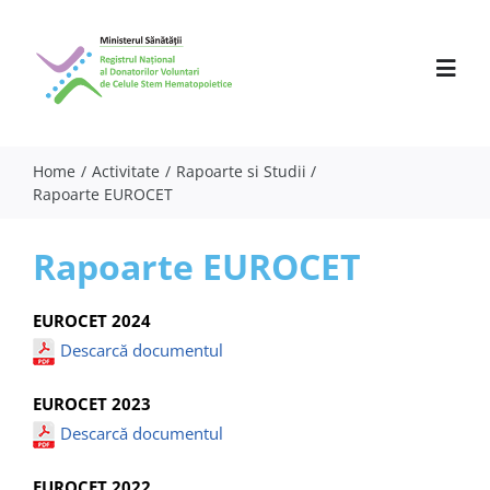
Skip
to
content
Toggl
Navig
Home
Activitate
Rapoarte si Studii
Rapoarte EUROCET
Despre noi
Activitate
Rapoarte EUROCET
Parteneri
EUROCET 2024
Comunicate
Descarcă documentul
Evenimente
EUROCET 2023
Descarcă documentul
Specialiști
EUROCET 2022