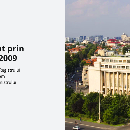
at prin
 2009
Registrului
tem
nistrului