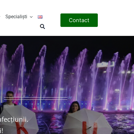
Specialiști
Contact
!
fecțiunii.
i!