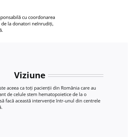
responsabilă cu coordonarea
 de la donatori neînrudiţi,
ă.
Viziune
e aceea ca toți pacienții din România care au
ant de celule stem hematopoietice de la o
ă facă această intervenţie într-unul din centrele
ă.