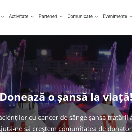
Activitate
Parteneri
Comunicate
Evenimente
Donează o șansă la viață
cienților cu cancer de sânge șansa tratării a
jută-ne să creștem comunitatea de donator