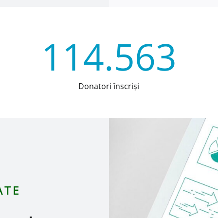
114.563
Donatori înscrişi
ATE