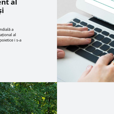
nt al
și
ndială a
țional al
oietice i s-a