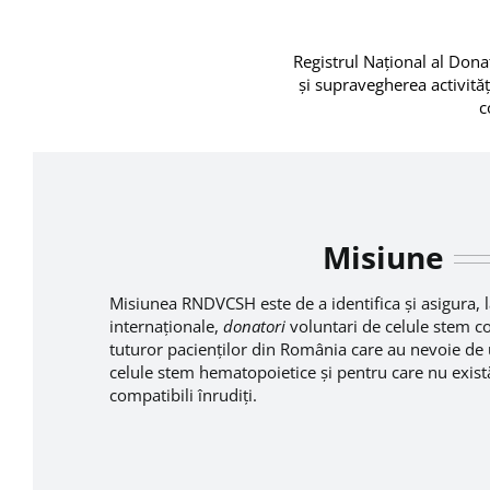
Registrul Naţional al Dona
şi supravegherea activităţ
c
Misiune
Misiunea RNDVCSH este de a identifica și asigura, 
internaționale,
donatori
voluntari de celule stem co
tuturor pacienților din România care au nevoie de 
celule stem hematopoietice și pentru care nu exist
compatibili înrudiți.