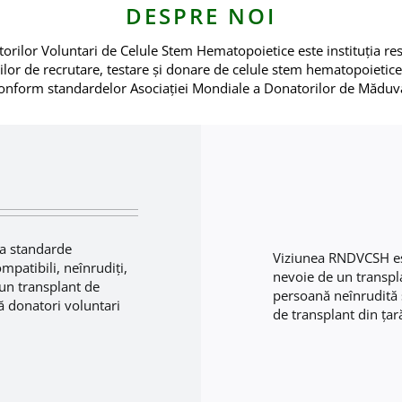
DESPRE NOI
torilor Voluntari de Celule Stem Hematopoietice este instituţia 
ilor de recrutare, testare şi donare de celule stem hematopoietice
onform standardelor Asociaţiei Mondiale a Donatorilor de Măduv
la standarde
Viziunea RNDVCSH est
mpatibili, neînrudiţi,
nevoie de un transpl
un transplant de
persoană neînrudită s
ă donatori voluntari
de transplant din țar