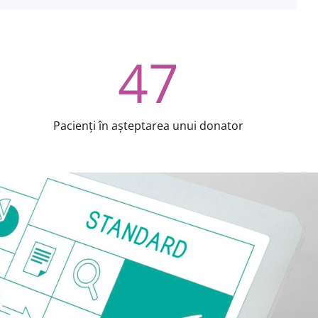
47
Pacienţi în așteptarea unui donator