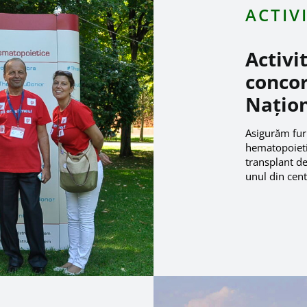
ACTIV
Activi
concor
Națion
Asigurăm furn
hematopoieti
transplant de
unul din cent