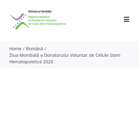
Skip
to
content
Toggl
Navig
Home
Română
Ziua Mondială a Donatorului Voluntar de Celule Stem
Despre noi
Hematopoietice 2020
Activitate
Parteneri
Comunicate
Evenimente
Specialiști