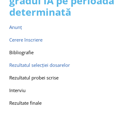
gradul IA pe perioadă
Contact
determinată
Anunț
Cerere înscriere
Bibliografie
Rezultatul selecţiei dosarelor
Rezultatul probei scrise
Interviu
Rezultate finale