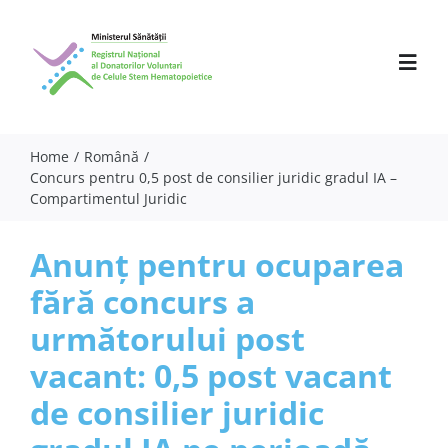
Skip
to
content
Toggl
Navig
Home
Română
Concurs pentru 0,5 post de consilier juridic gradul IA –
Despre noi
Compartimentul Juridic
Activitate
Anunț pentru ocuparea
Parteneri
fără concurs a
Comunicate
următorului post
vacant: 0,5 post vacant
Evenimente
de consilier juridic
Specialiști