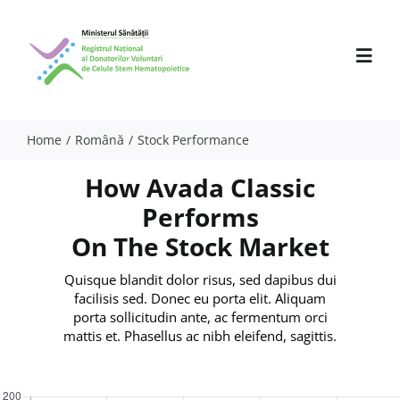
Skip
to
content
Toggl
Navig
Home
Română
Stock Performance
Despre noi
How Avada Classic
Activitate
Performs
On The Stock Market
Parteneri
Quisque blandit dolor risus, sed dapibus dui
Comunicate
facilisis sed. Donec eu porta elit. Aliquam
porta sollicitudin ante, ac fermentum orci
Evenimente
mattis et. Phasellus ac nibh eleifend, sagittis.
Specialiști