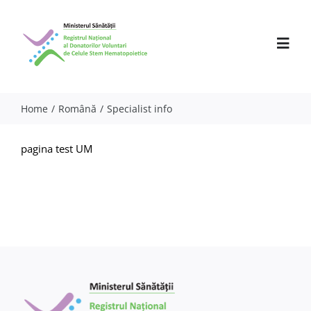
Skip
to
content
Toggl
Navig
Home
Română
Specialist info
Despre noi
pagina test UM
Activitate
Parteneri
Comunicate
Evenimente
Specialiști