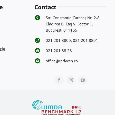
e
Contact
Str. Constantin Caracaş Nr. 2-8,
Clădirea B, Etaj V, Sector 1,
Bucureşti 011155
021 201 8800, 021 201 8801
zie
021 201 88 28
office@rndvcsh.ro