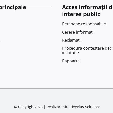
principale
Acces informații d
interes public
Persoane responsabile
Cerere informații
Reclamații
e
Procedura contestare deci
instituție
Rapoarte
© Copyright2026 |
Realizare site
FivePlus Solutions