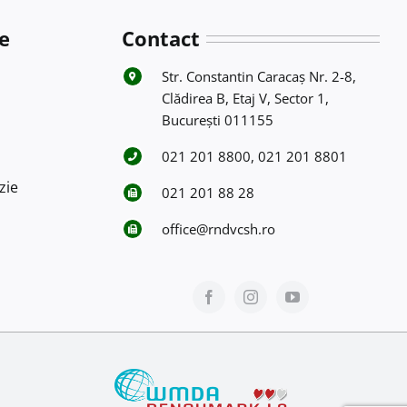
e
Contact
Str. Constantin Caracaş Nr. 2-8,
Clădirea B, Etaj V, Sector 1,
Bucureşti 011155
021 201 8800, 021 201 8801
zie
021 201 88 28
office@rndvcsh.ro