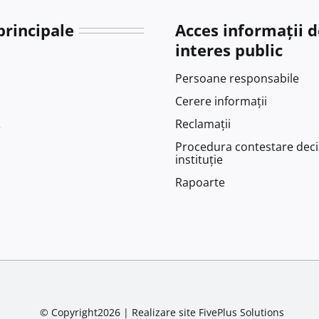
principale
Acces informații d
interes public
Persoane responsabile
Cerere informații
Reclamații
e
Procedura contestare deci
instituție
Rapoarte
© Copyright2026 |
Realizare site
FivePlus Solutions