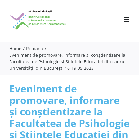
Skip
to
content
Toggl
Navig
Home
Română
Eveniment de promovare, informare și conștientizare la
Despre noi
Facultatea de Psihologie și Științele Educației din cadrul
Universității din București 16-19.05.2023
Activitate
Parteneri
Eveniment de
promovare, informare
Comunicate
și conștientizare la
Evenimente
Facultatea de Psihologie
Specialiști
și Științele Educației din