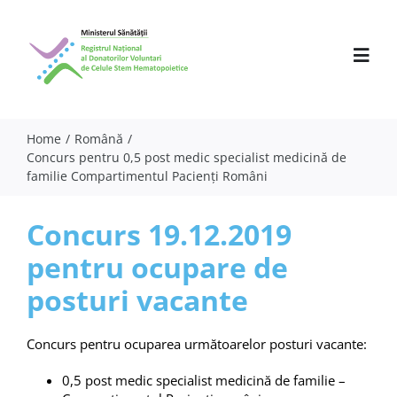
Skip
to
content
Toggl
Navig
Home
Română
Concurs pentru 0,5 post medic specialist medicină de
Despre noi
familie Compartimentul Pacienţi Români
Activitate
Concurs 19.12.2019
Parteneri
pentru ocupare de
Comunicate
posturi vacante
Evenimente
Concurs pentru ocuparea următoarelor posturi vacante:
Specialiști
0,5 post medic specialist medicină de familie –