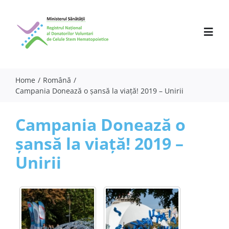
Skip
to
content
Toggl
Navig
Home
Română
Campania Donează o șansă la viață! 2019 – Unirii
Despre noi
Activitate
Campania Donează o
șansă la viață! 2019 –
Parteneri
Unirii
Comunicate
Evenimente
Specialiști