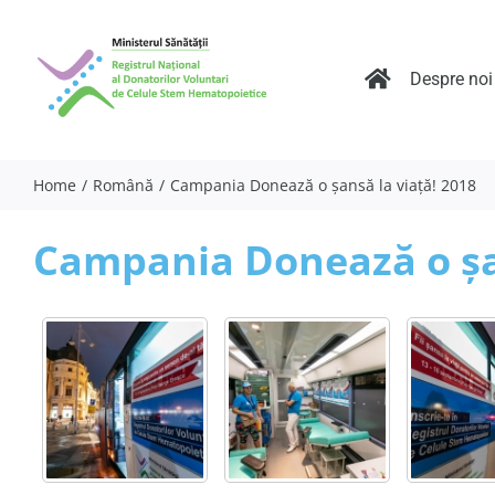
Skip
to
content
Despre noi
Home
Română
Campania Donează o șansă la viață! 2018
Campania Donează o șan