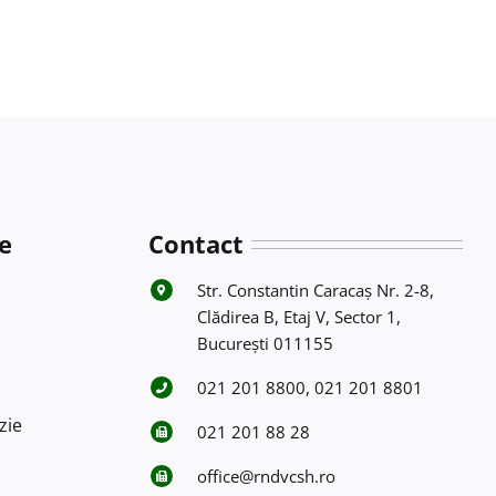
e
Contact
Str. Constantin Caracaş Nr. 2-8,
Clădirea B, Etaj V, Sector 1,
Bucureşti 011155
021 201 8800, 021 201 8801
zie
021 201 88 28
office@rndvcsh.ro