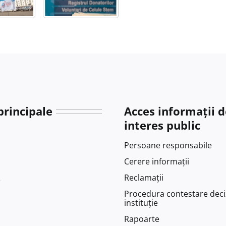
principale
Acces informații d
interes public
Persoane responsabile
Cerere informații
Reclamații
e
Procedura contestare deci
instituție
Rapoarte