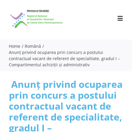
Skip
to
content
Toggl
Navig
Home
Română
Anunț privind ocuparea prin concurs a postului
Despre noi
contractual vacant de referent de specialitate, gradul I –
Compartimentul achiziţii și administrativ
Activitate
Parteneri
Anunț privind ocuparea
prin concurs a postului
Comunicate
contractual vacant de
Evenimente
referent de specialitate,
Specialiști
gradul I –