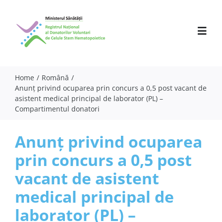
Skip
to
content
Toggl
Navig
Home
Română
Anunț privind ocuparea prin concurs a 0,5 post vacant de
Despre noi
asistent medical principal de laborator (PL) –
Compartimentul donatori
Activitate
Parteneri
Anunț privind ocuparea
prin concurs a 0,5 post
Comunicate
vacant de asistent
Evenimente
medical principal de
Specialiști
laborator (PL) –