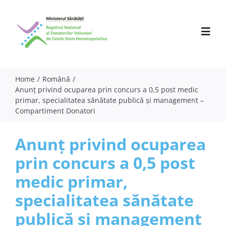
Skip
to
content
Toggl
Navig
Home
Română
Anunț privind ocuparea prin concurs a 0,5 post medic
Despre noi
primar, specialitatea sănătate publică și management –
Compartiment Donatori
Activitate
Parteneri
Anunț privind ocuparea
prin concurs a 0,5 post
Comunicate
medic primar,
Evenimente
specialitatea sănătate
Specialiști
publică și management