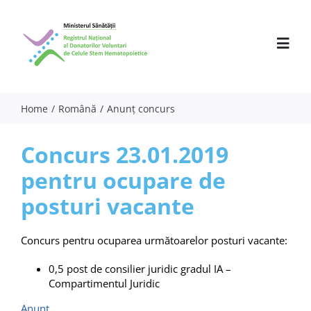
Skip
to
content
Toggl
Navig
Home
Română
Anunț concurs
Despre noi
Concurs 23.01.2019
Activitate
pentru ocupare de
Parteneri
posturi vacante
Comunicate
Concurs pentru ocuparea următoarelor posturi vacante:
Evenimente
0,5 post de consilier juridic gradul IA –
Compartimentul Juridic
Specialiști
Anunț