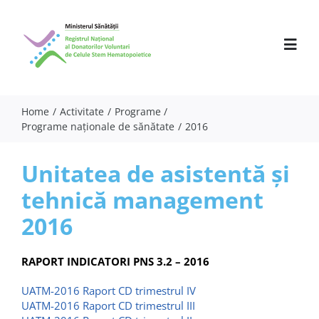
Skip
to
content
Toggl
Navig
Home
Activitate
Programe
Programe naționale de sănătate
2016
Despre noi
Activitate
Unitatea de asistentă și
tehnică management
Parteneri
2016
Comunicate
Evenimente
RAPORT INDICATORI PNS 3.2 – 2016
UATM-2016 Raport CD trimestrul IV
Specialiști
UATM-2016 Raport CD trimestrul III