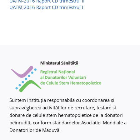
UATM-2016 Raport CD trimestrul II
Contact
UATM-2016 Raport CD trimestrul I
Suntem instituţia responsabilă cu coordonarea şi
supravegherea activităţilor de recrutare, testare şi
donare de celule stem hematopoietice de la donatori
neînrudiţi, conform standardelor Asociaţiei Mondiale a
Donatorilor de Măduvă.