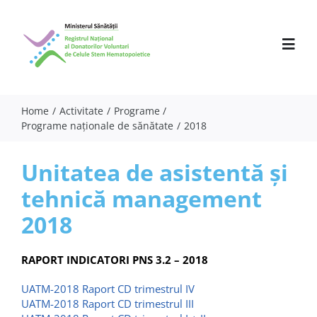
Skip
to
content
Toggl
Navig
Home
Activitate
Programe
Programe naționale de sănătate
2018
Despre noi
Activitate
Unitatea de asistentă și
tehnică management
Parteneri
2018
Comunicate
Evenimente
RAPORT INDICATORI PNS 3.2 – 2018
UATM-2018 Raport CD trimestrul IV
Specialiști
UATM-2018 Raport CD trimestrul III