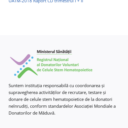
UATM-2018 Raport CD trimestrul I + II
Contact
Suntem instituţia responsabilă cu coordonarea şi
supravegherea activităţilor de recrutare, testare şi
donare de celule stem hematopoietice de la donatori
neînrudiţi, conform standardelor Asociaţiei Mondiale a
Donatorilor de Măduvă.