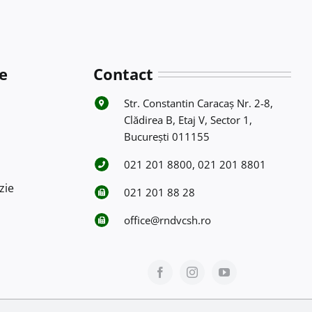
e
Contact
Str. Constantin Caracaş Nr. 2-8,
Clădirea B, Etaj V, Sector 1,
Bucureşti 011155
021 201 8800, 021 201 8801
zie
021 201 88 28
office@rndvcsh.ro