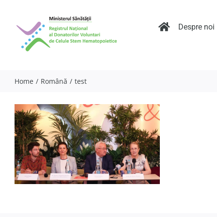
Skip
to
content
Despre noi
Home
Română
test