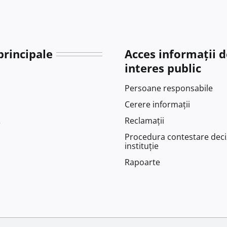
principale
Acces informații d
interes public
Persoane responsabile
Cerere informații
Reclamații
e
Procedura contestare deci
instituție
Rapoarte